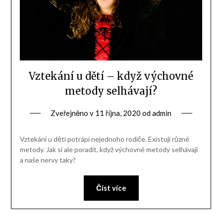
Vztekání u dětí – když výchovné
metody selhávají?
Zveřejněno v
11 října, 2020
od
admin
Vztekání u dětí potrápí nejednoho rodiče. Existují různé
metody. Jak si ale poradit, když výchovné metody selhávají
a naše nervy taky?
Číst více