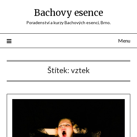
Přejdi
Bachovy esence
na
obsah
Poradenství a kurzy Bachových esencí, Brno.
Menu
Štítek:
vztek